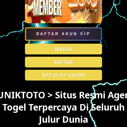
DAFTAR AKUN VIP
MASUK
DAFTAR
RTP SLOT GACOR
UNIKTOTO > Situs Resmi Age
Togel Terpercaya Di Seluruh
Julur Dunia