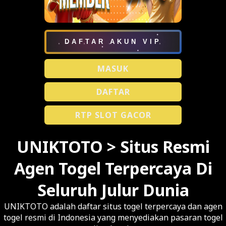
DAFTAR AKUN VIP
MASUK
DAFTAR
RTP SLOT GACOR
UNIKTOTO > Situs Resmi
Agen Togel Terpercaya Di
Seluruh Julur Dunia
UNIKTOTO adalah daftar situs togel terpercaya dan agen
togel resmi di Indonesia yang menyediakan pasaran togel