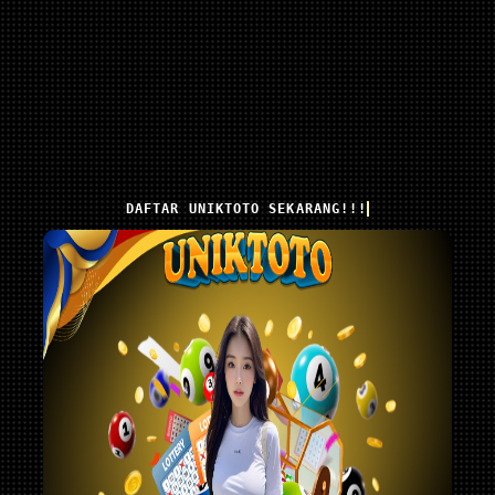
DAFTAR UNIKTOTO SEKARANG!!!